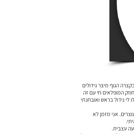
ותי מחלת vhl מחלה תורשתית( הכי בקצרה הגוף מיצר גידולים
ישה והחוזק המופלאים חי עם זה
 נותן לכלום לעצור אותו (אמרתי כבר שגדלתי להורים ובית מיוחד?). בגיל 35 גילו לי גידול בראש ואובחנתי
צרים. אני מזמן לא
תי.
עה עצבית.